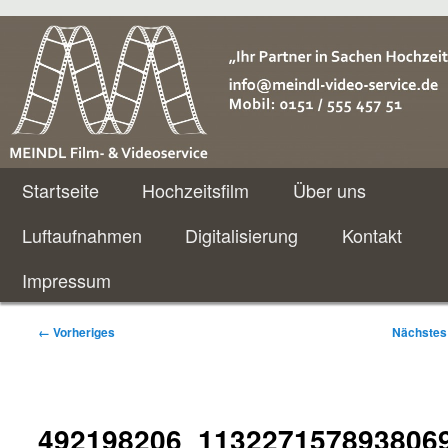
Meindl Video Service
Hauptmenü
Zum
Startseite
Hochzeitsfilm
Über uns
primären
Luftaufnahmen
Digitalisierung
Kontakt
Inhalt
Impressum
springen
Bilder-
← Vorheriges
Nächstes
Navigation
492198206_113227157893806