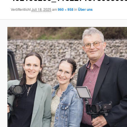
Veröffentlicht
Juli 18, 2025
am
960 × 958
in
Über uns