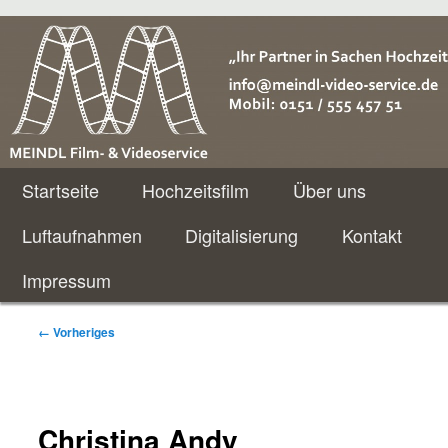
Meindl Video Service
Hauptmenü
Zum
Startseite
Hochzeitsfilm
Über uns
primären
Luftaufnahmen
Digitalisierung
Kontakt
Inhalt
Impressum
springen
Bilder-
← Vorheriges
Navigation
Christina Andy